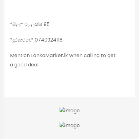
*මිල:* රු. ලක්ෂ 95
*දුරකථන:* 0740924118
Mention LankaMarket.lk when calling to get
a good deal.