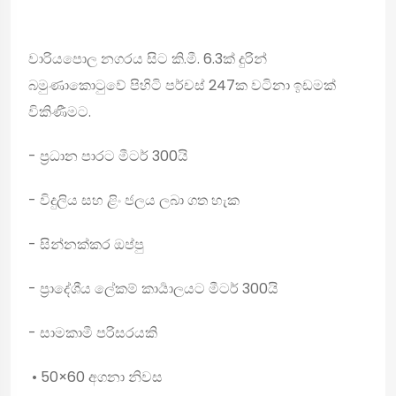
වාරියපොල නගරය සිට කි.මී. 6.3ක් දුරින්
බමුණාකොටුවේ පිහිටි පර්චස් 247ක වටිනා ඉඩමක්
විකිණීමට.
- ප්‍රධාන පාරට මීටර් 300යි
- විදුලිය සහ ළිං ජලය ලබා ගත හැක
- සින්නක්කර ඔප්පු
- ප්‍රාදේශීය ලේකම් කාර්‍යාලයට මීටර් 300යි
- සාමකාමී පරිසරයකි
• 50×60 අගනා නිවස