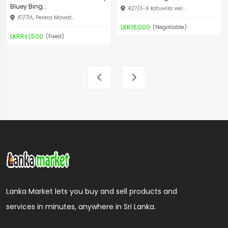
Bluey Bing...
427/3-A kotuwila wel...
47/71A, Perera Mawat...
LKR16,000
(Negotiable)
LKRRs1,500
(Fixed)
Lanka Market lets you buy and sell products and
services in minutes, anywhere in Sri Lanka.