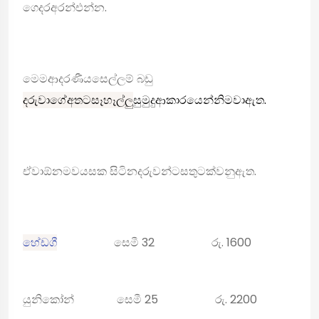
ගෙදර
අරන්
එන්න.
මෙම
ආදරණීය
සෙල්ලම් බඩු
දරුවාගේ
අතට
සෑහෑල්ලු
සුමුදු
ආකාරයෙන්
නිමවා
ඇත.
ඒවා
ඕනම
වයසක සිටින
දරුවන්ට
සතුටක්
වනු
ඇත.
හේ
ඩගී
සෙමී
32
රු
. 1600
යුනිකෝන්
සෙමී 25
රු
. 2200