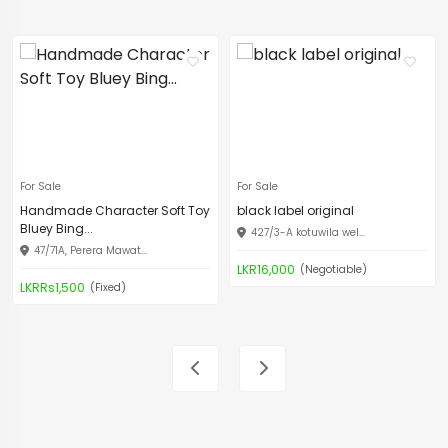
For Sale
For Sale
Handmade Character Soft Toy
black label original
Bluey Bing...
427/3-A kotuwila wel...
47/71A, Perera Mawat...
LKR16,000
(Negotiable)
LKRRs1,500
(Fixed)