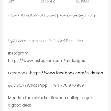
බනි
සෙමී 42
රු
. 1900
බෙදාහැරීම
කූරියර්
සේවයෙන්
(
ගාස්තු
අය
කරනු
ලැබේ
)
වැඩී විස්තර සදහා අපගේ
පිටු
වෙත
පිවිසෙන්න
:
Instagram
–
https://www.instagram.com/nil.designs
Facebook
–
https://www.facebook.com/nildesign
අමතන්න
/WhatsApp - +94 776 976
959
Mention LankaMarket.lk when calling to get
a good deal.