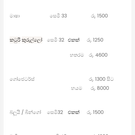
මාෂා
සෙමී 33
රු
. 1500
කටුරි
කුරුල්ලෝ
සෙමී
32
එකක්
රු
. 1250
හතරම
රු
. 4600
ගෝ
ජෙටර්ස්
රු
. 1300
සිට
හයම
රු
. 8000
බ්ලූයි
/
බින්ගෝ
සෙමී32
එකක්
රු
. 1500