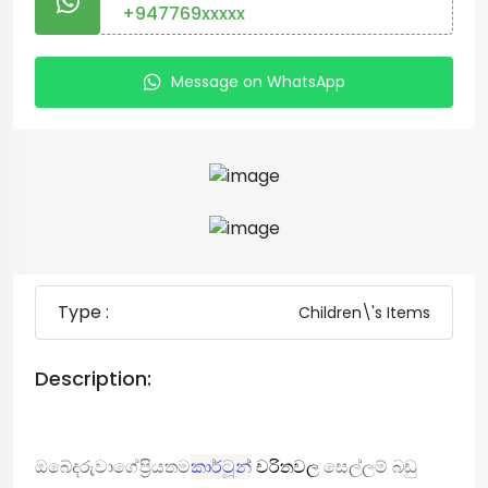
+947769xxxxx
Message on WhatsApp
Type :
Children\'s Items
Description:
ඔබේ
දරුවාගේ
ප්‍රියතම
කාර්ටූන්
චරිතවල
සෙල්ලම් බඩු