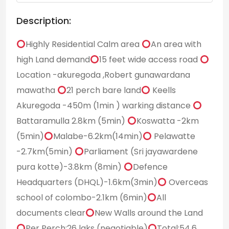
Description:
Highly Residential Calm area
An area with
high Land demand
15 feet wide access road
Location -akuregoda ,Robert gunawardana
mawatha
21 perch bare land
Keells
Akuregoda -450m (1min ) warking distance
Battaramulla 2.8km (5min)
Koswatta -2km
(5min)
Malabe-6.2km(14min)
Pelawatte
-2.7km(5min)
Parliament (Sri jayawardene
pura kotte)-3.8km (8min)
Defence
Headquarters (DHQL)-1.6km(3min)
Overceas
school of colombo-2.1km (6min)
All
documents clear
New Walls around the Land
Per Perch:26 laks (negotiable)
Total:54.6