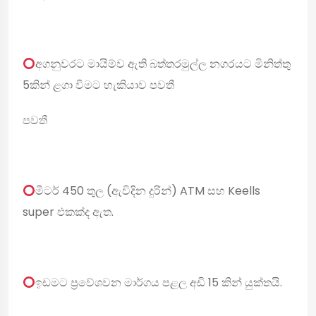
අගනුවරට මායිම්ව ඇති බත්තරමුල්ල නගරයට මිනිත්තු
5කින් ළගා වීමට හැකියාව පවතී
පවතී
මීටර් 450 තුල (ඇවිදින දුරින්) ATM සහ Keells
super එකක්ද ඇත.
ඉඩමට ප්‍රවේශවන මාර්ගය පළල අඩි 15 කින් යුක්තයි.