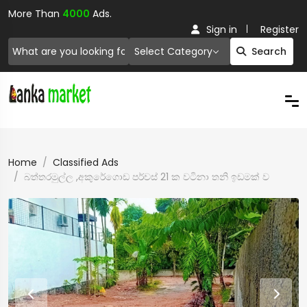
More Than
4000
Ads.
Sign in
Register
Select Category
Search
Home
Classified Ads
බත්තරමුල්ල ,අකුරේගොඩ පර්චස් 21 ක වටිනා තනි ඉඩමක් ව