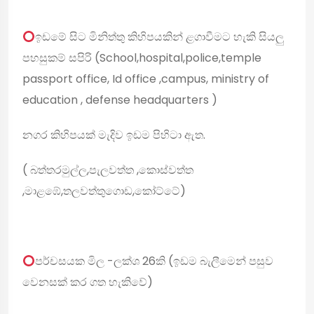
ඉඩමේ සිට මිනිත්තු කිහිපයකින් ළගාවීමට හැකි සියලු
පහසුකම් සපිරි (School,hospital,police,temple
passport office, Id office ,campus, ministry of
education , defense headquarters )
නගර කිහිපයක් මැදිව ඉඩම පිහිටා ඇත.
( බත්තරමුල්ල,පැලවත්ත ,කොස්වත්ත
,මාළඹේ,තලවත්තුගොඩ,කෝට්ටේ)
පර්චසයක මිල -ලක්ශ 26කි (ඉඩම බැලීමෙන් පසුව
වෙනසක් කර ගත හැකිවේ)