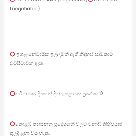
(negotiable)
ඉහළ නේවාසික ඉල්ලුමක් ඇති නිදහස් සාමකාමී
වටපිටාවක් ඇත.
වටිනාකම දිනෙන් දින ඉහළ යන ප්‍රදේශයකි.
කොළඹ තදාසන්න ප්‍රදේශයන් වලට විනාඩ් කිහිපයක්
තුලදී ළඟා විය හැක.