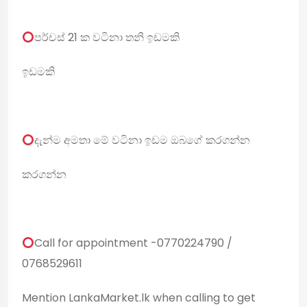
පර්චස් 21 ක වටිනා තනි ඉඩමකි
ඉඩමකි
දැන්ම අමතා මේ වටිනා ඉඩම ඔබගේ කරගන්න
කරගන්න
Call for appointment -0770224790 /
0768529611
Mention LankaMarket.lk when calling to get