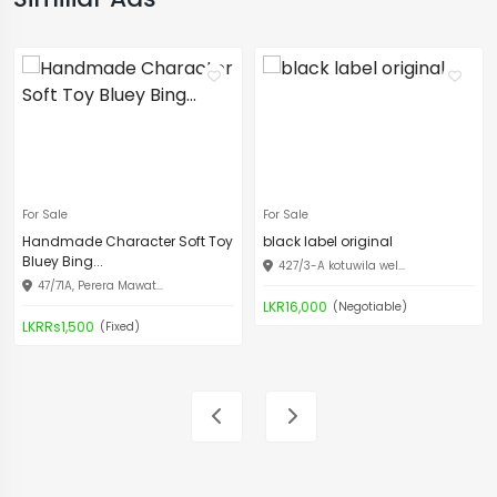
For Sale
For Sale
Handmade Character Soft Toy
black label original
Bluey Bing...
427/3-A kotuwila wel...
47/71A, Perera Mawat...
LKR16,000
(Negotiable)
LKRRs1,500
(Fixed)