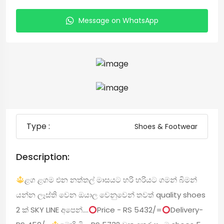
Message on WhatsApp
Type :
Shoes & Footwear
Description:
ළග ළගම එන නත්තල් මාසයට හරි හරියට ගමන් බිමන්
යන්න ලෑස්ති වෙන ඔයාල වෙනුවෙන් තවත් quality shoes
2 ක්‌ SKY LINE අපෙන්....
Price - RS 5432/=
Delivery-