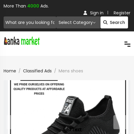
More Than
4000
Ads.
Sign in
Register
Select Category
Search
Home
Classified Ads
Mens shoes