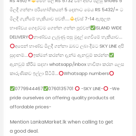
RS 450/=
මෙහි මිල RS 5732 වන අතර පළමු shoes 5
මිලදී ගන්නා පරිභෝගිකයන් 5 දෙනාට මෙය RS 5432/= ට
මිලදී ගැනීමේ හැකියාව පවතී.....
දවස් 7-14 ඇතුලත
භාණ්ඩය ගෙදරටම ගෙන්න ගන්න පුළුවන්
ISLAND WIDE
DELIVERY
භාණ්ඩය ලැබුණු පසු මුදල් ගෙවීමේ හැකියාව....
අපෙන් භාණ්ඩ මිලදී ගන්නා ඔබ‍ට ලබා දීමට SKY LINE අපි
සුදානම්....
ඉක්මන් කරන්න දැන්ම ඇනවුම් කරන්න
ඇනවුම් කිරීම සදහා whatsapp/inbox භාවිතා කරන ලෙස
කාරුණිකව ඉල්ලා සිටිමි....
Whatsapp numbers
0779944467
0760135701
-SKY LINE-
-We
pride ourselves on offering quality products at
affordable prices-
Mention LankaMarket.lk when calling to get
a good deal.