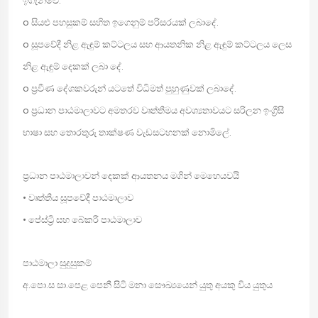
ඉගැන්වේ.
o සියළු පහසුකම් සහිත ඉගෙනුම් පරිසරයක් ලබාදේ.
o සූපවේදී නිළ ඇඳුම් කට්ටලය සහ ආයතනික නිළ ඇඳුම් කට්ටලය ලෙස
නිළ ඇඳුම් දෙකක් ලබා දේ.
o ප්‍රවීණ දේශකවරුන් යටතේ විධිමත් පුහුණුවක් ලබාදේ.
o ප්‍රධාන පාඨමාලාවට අමතරව වෘත්තීමය අවශ්‍යතාවයට සරිලන ඉංග්‍රීසී
භාෂා සහ තොරතුරු තාක්ෂණ වැඩසටහනක් නොමිලේ.
ප්‍රධාන පාඨමාලාවන් දෙකක් ආයතනය මගින් මෙහෙයවයි
• වෘත්තීය සූපවේදී පාඨමාලාව
• පේස්ට්‍රි සහ බේකරි පාඨමාලාව
පාඨමාලා සුදුසුකම්
අ.පො.ස සා.පෙළ පෙනී සිටි මනා සෞඛ්‍යයෙන් යුතු අයකු විය යුතුය