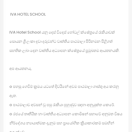
IVA HOTEL SCHOOL
IVA Hotel School යනු දෙස් විදෙස් හෝටල් ක්ෂේත්‍රයේ රැකියාවක්
සොයන ශ්‍රී ලංකා දුවා දරුවන්ට වෘත්තීය පාඨමාලා පිරිනමන පිළිගත්
සහතික ලබා දෙන වෘත්තීය අධ්‍යාපන ක්ෂේත්‍රයේ ප්‍රමුඛතම ආයතනයකි.
අප ආයතනය,
o පහසු ගෙවීම් ක්‍රමය යටතේ දිවයිනේ අවම පාඨමාලා ගාස්තු අය කරනු
ඇත.
o පාඨමාලාව අවසන් වූ පසු රැකියා පුහුණුව සඳහා අනුයුක්ත කෙරේ.
o රජයේ තෘතීයික හා වෘත්තීය අධ්‍යාපන කොමිෂන් සභාවේ අනුමත විෂය
නිර්දේශය න්‍යායාත්මක දැනුම සහ ප්‍රායෝගික ක්‍රියාකාරකම් සමඟින්