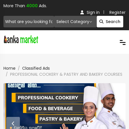
More Than
4000
Ads.
Sign in
Register
Select Category
Search
Home
Classified Ads
PROFESSIONAL COOKERY & PASTRY AND BAKERY COURSES