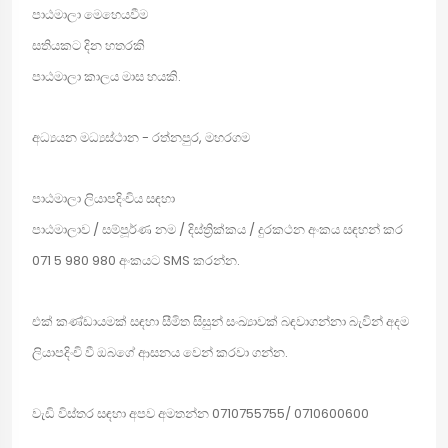
පාඨමාලා මෙහෙයවීම
සතියකට දින හතරකි
පාඨමාලා කාලය මාස හයකි.
අධ්‍යයන මධ්‍යස්ථාන - රත්නපුර, මහරගම
පාඨමාලා ලියාපදිංචිය සඳහා
පාඨමාලාව / සම්පූර්ණ නම / දිස්ත්‍රික්කය / දුරකථන අංකය සඳහන් කර
071 5 980 980 අංකයට SMS කරන්න.
එක් කණ්ඩායමක් සඳහා සීමිත සිසුන් සංඛ්‍යාවක් බඳවාගන්නා බැවින් අදම
ලියාපදිංචි වී ඔබගේ ආසනය වෙන් කරවා ගන්න.
වැඩි විස්තර සඳහා අපව අමතන්න 0710755755/ 0710600600