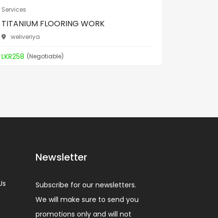
Services
Services
TITANIUM FLOORING WORK
TITANI
weliveriya
weliver
LKR258
LKR258
(Negotiable)
(
Newsletter
Us
Subscribe for our newsletters.
We will make sure to send you
promotions only and will not