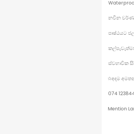
Waterproof
නවීන වර්ණ 
පෘෂ්ඨයට ජල
කල්පැවැත්මක
ස්වභාවික සි
☆අදම අමතන
074 12384
Mention Lan