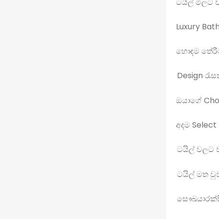
ටයිල් මිලට 
Luxury Ba
හොඳම තේරීම 
Design රැසක
ඔයාගේ Cho
අදම Select
ටයිල් වලට 
ටයිල් මත වු
සෞඛයාරක්ෂි