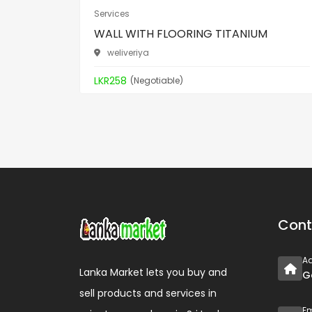
Services
WALL WITH FLOORING TITANIUM
weliveriya
LKR258
(Negotiable)
Cont
A
Lanka Market lets you buy and
G
sell products and services in
Em