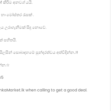
 කිරීම අනවශ්
යයි.
හා මෝස්‌තර රැසක් .
ය උරාගැනීමක් සිදු නොවේ.
් සහිතයි.
සිලසින් සොබාදහමේ සුන්දරත්වය අත්විදින්න..!!
්න.☆
45
kaMarket.lk when calling to get a good deal.