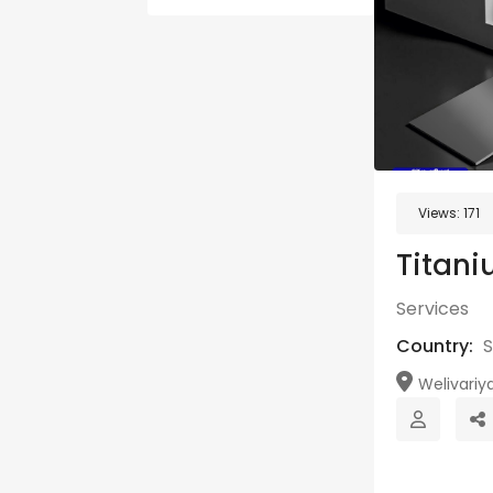
Views:
171
Titani
Services
Country:
S
Welivariy