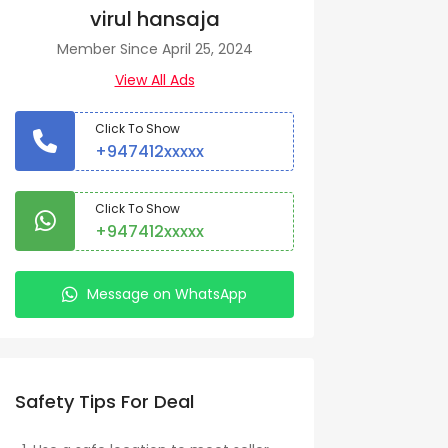
virul hansaja
Member Since April 25, 2024
View All Ads
Click To Show
+947412xxxxx
Click To Show
+947412xxxxx
Message on WhatsApp
Safety Tips For Deal