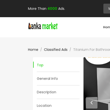
More Than
4000
Ads.
Ho
Home
Classified Ads
Titanium For Bathro
Top
General Info
Description
Location