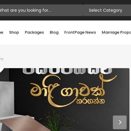
Select Category
me
Shop
Packages
Blog
FrontPage News
Marriage Prop
om