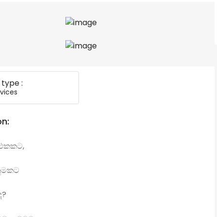
 type :
vices
on:
 එකකට,
නුමකට
ද?