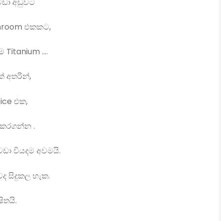
වඩා අඩුවට
throom එකකට,
Titanium ....
් අතරින්,
ice එක,
 කරගන්න .
වඩා වියදම අවමයි.
වද සිදුකල හැක.
තයි.