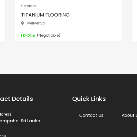
Services
TITANIUM FLOORING
weliveriya
LKR258
(Negotiable)
act Details
Quick Links
ddress
Contact Us
About 
ampaha, Sri Lanka
ail