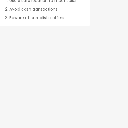
Use a safe location to meet seller
Avoid cash transactions
Beware of unrealistic offers