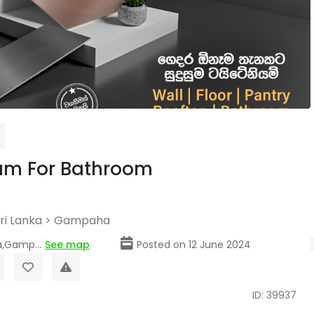
um For Bathroom
ri Lanka
>
Gampaha
a,Gamp...
See map
Posted on 12 June 2024
ID: 39937