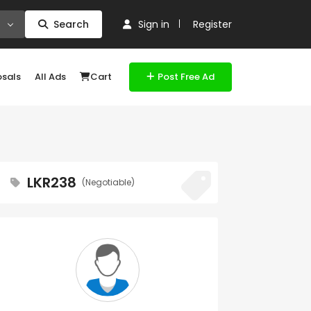
Search
Sign in
Register
osals
All Ads
Cart
Post Free Ad
LKR238
(Negotiable)